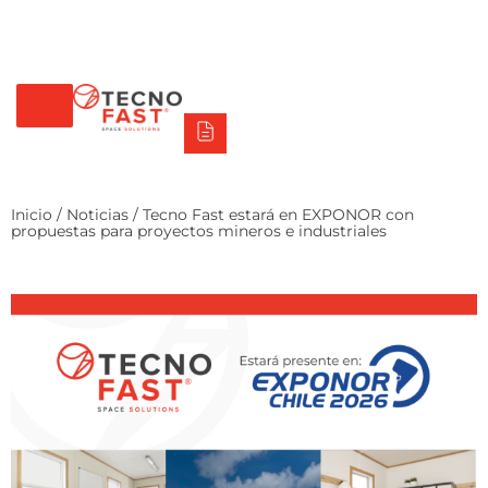
Tecno Fast Perú
Alco
Triumph
Balat
Tecno Panel
Síguenos
+56 2 27905000
+56 9 3469 5135
Inicio
/
Noticias
/ Tecno Fast estará en EXPONOR con
propuestas para proyectos mineros e industriales