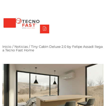
Tecno Fast Perú
Alco
Triumph
Balat
Tecno Panel
Síguenos
+56 2 27905000
+56 9 3469 5135
Inicio
/
Noticias
/ Tiny Cabin Deluxe 2.0 by Felipe Assadi llega
a Tecno Fast Home