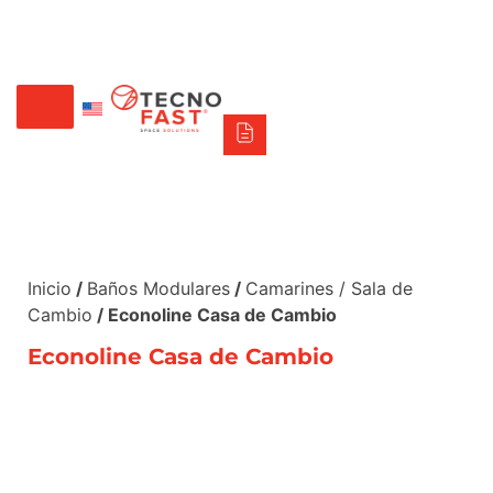
Tecno Fast Perú
Alco
Triumph
Balat
Tecno Panel
Síguenos
+56 2 27905000
+56 9 3469 5135
Inicio
/
Baños Modulares
/
Camarines / Sala de
Cambio
/ Econoline Casa de Cambio
Econoline Casa de Cambio