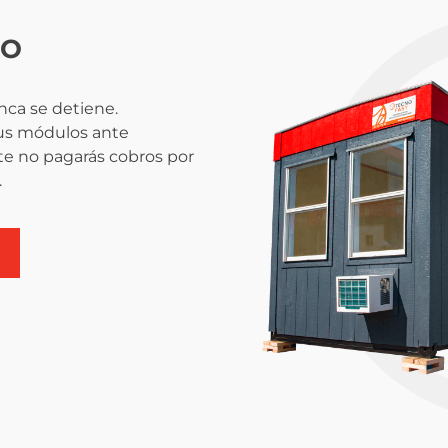
DO
nca se detiene.
tus módulos ante
te no pagarás cobros por
.