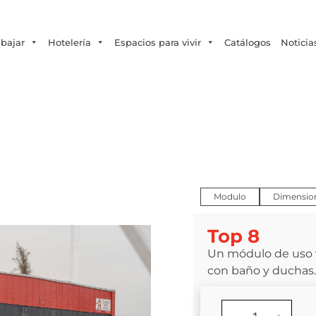
Tecno Fast Perú
Alco
Triumph
Balat
+56 2 27905000
+56 9 3469 5135
abajar
Hotelería
Espacios para vivir
Catálogos
Noticia
Modulo
Dimensio
Top 8
Un módulo de uso v
con baño y duchas.
res
/
Camarines / Sala de Cambio
/ Top 8