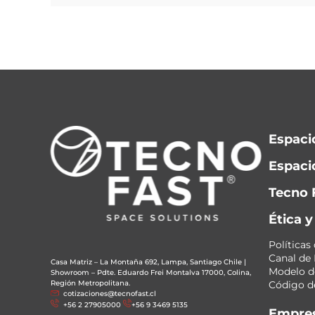
Espaci
Espacio
Tecno 
Ética 
Políticas
Canal de
Casa Matriz – La Montaña 692, Lampa, Santiago Chile
|
Modelo de
Showroom – Pdte. Eduardo Frei Montalva 17000, Colina,
Región Metropolitana.
Código de
cotizaciones@tecnofast.cl
+56 2 27905000
+56 9 3469 5135
Empre