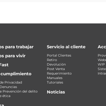
os para trabajar
Servicio al cliente
Acc
s para vivir
Portal Clientes
Prov
Retiro
Web
Fast
Devolución
WIP
Post Venta
Sist
y cumplimiento
Requerimiento
Intra
Manuales
 de Privacidad
Tutoriales
 Denuncias
 Prevención del delito
Noticias
 ética
sa