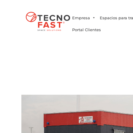
Síguenos
Empresa
Espacios para tr
Portal Clientes
Inicio
/
Baños Modula