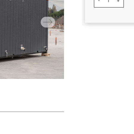
-
1
+