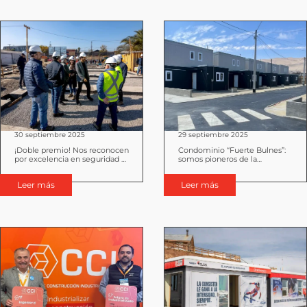
30 septiembre 2025
29 septiembre 2025
¡Doble premio! Nos reconocen
Condominio “Fuerte Bulnes”:
por excelencia en seguridad y
somos pioneros de la
calidad
construcción industrializada en
el extremo norte de Chile
Leer más
Leer más