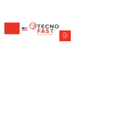
Tecno Fast Perú
Alco
Triumph
Balat
Tecno Panel
Síguenos
+56 2 27905000
+56 9 3469 5135
Noticias en construcción
modular: tendencias y proyectos