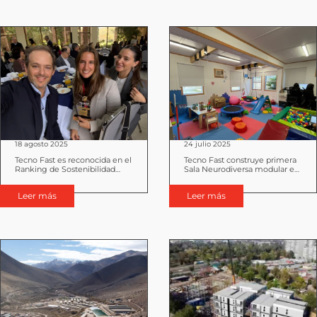
18 agosto 2025
24 julio 2025
Tecno Fast es reconocida en el
Tecno Fast construye primera
Ranking de Sostenibilidad
Sala Neurodiversa modular en
Empresarial 2025 de Brinca y
el sector norte de Santiago
UAI
Leer más
Leer más