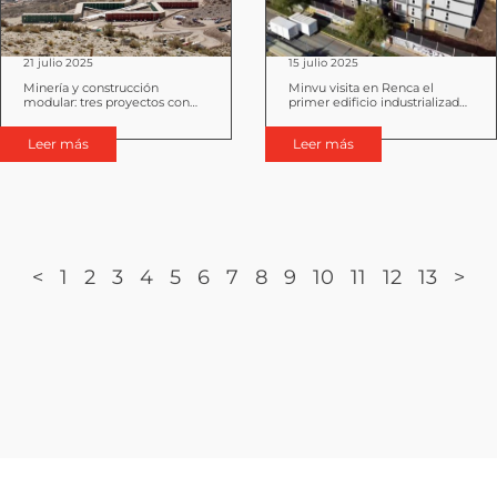
21 julio 2025
15 julio 2025
Minería y construcción
Minvu visita en Renca el
modular: tres proyectos con
primer edificio industrializado
sello Tecno Fast
de arriendo justo desarrollado
por Tecno Fast
Leer más
Leer más
<
1
2
3
4
5
6
7
8
9
10
11
12
13
>