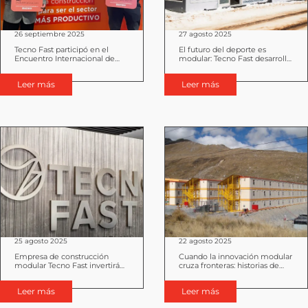
26 septiembre 2025
27 agosto 2025
Tecno Fast participó en el
El futuro del deporte es
Encuentro Internacional de
modular: Tecno Fast desarrolla
Construcción Industrializada
gimnasio en la nieve para
destacado esquiador Henrik
Leer más
Leer más
Von Appen
25 agosto 2025
22 agosto 2025
Empresa de construcción
Cuando la innovación modular
modular Tecno Fast invertirá
cruza fronteras: historias de
US$350 millones al 2029
éxito del Grupo Tecno Fast
Leer más
Leer más