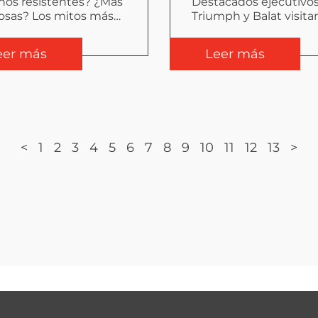
os resistentes? ¿Más
Destacados ejecutivo
osas? Los mitos más
Triumph y Balat visita
nes de las
proyectos de Tecno F
trucciones modulares
en Chile
eer más
Leer más
<
1
2
3
4
5
6
7
8
9
10
11
12
13
>