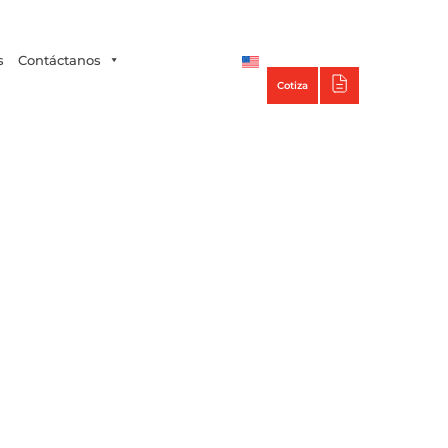
Tecno Panel
s
Contáctanos
Cotiza
encias y proyectos