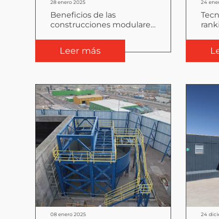
28 enero 2025
24 ene
Beneficios de las
Tecn
construcciones modulares
rank
en proyectos de
con 
infraestructura pública
corp
Leer más
L
08 enero 2025
24 dic