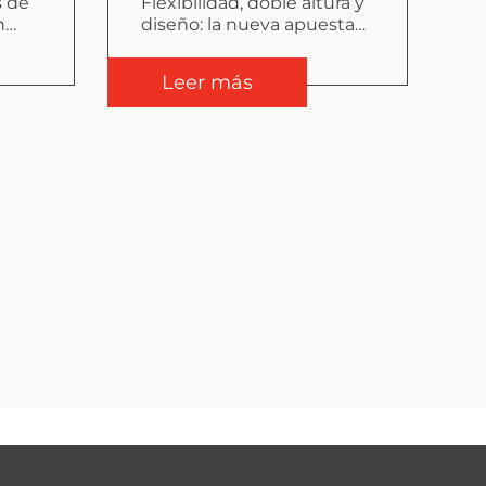
s de
Flexibilidad, doble altura y
n
diseño: la nueva apuesta
ast
de Tecno Fast Home y
Felipe Assadi
Leer más