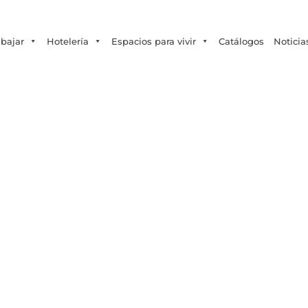
Tecno Fast Perú
Alco
Triumph
Balat
+56 2 27905000
+56 9 3469 5135
abajar
Hotelería
Espacios para vivir
Catálogos
Noticia
rucción modular: tend