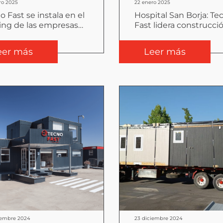
ro 2025
22 enero 2025
o Fast se instala en el
Hospital San Borja: Te
ing de las empresas
Fast lidera construcci
mejor reputación
pabellones quirúrgico
orativa de Chile
LATAM
eer más
Leer más
iembre 2024
23 diciembre 2024