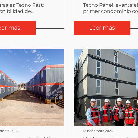
rsales Tecno Fast:
Tecno Panel levanta el
onibilidad de
primer condominio c
ciones modulares a lo
viviendas industrializ
o de Chile
en Arica
eer más
Leer más
iembre 2024
13 noviembre 2024