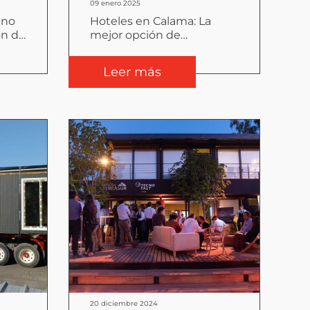
09 enero 2025
cno
Hoteles en Calama: La
ón de
mejor opción de
s en
alojamiento para faenas
mineras es modular
Leer más
20 diciembre 2024