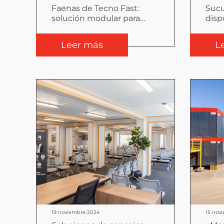
Faenas de Tecno Fast:
Sucu
solución modular para
disp
espacios de trabajo en
solu
zonas remotas
larg
Leer más
L
19 noviembre 2024
15 nov