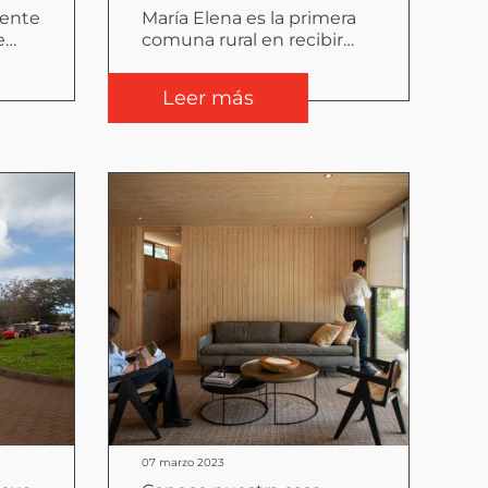
sente
María Elena es la primera
e
comuna rural en recibir
o
una farmacia modular
Leer más
07 marzo 2023