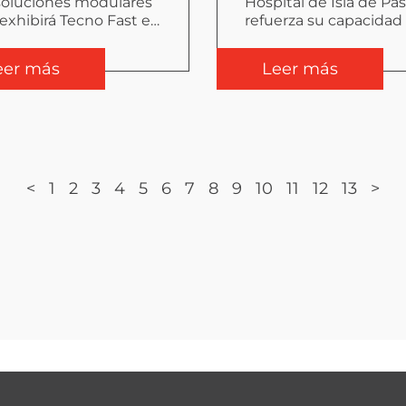
soluciones modulares
Hospital de Isla de Pa
exhibirá Tecno Fast en
refuerza su capacidad
omin 2023
atención con recinto
modular de Tecno Fas
eer más
Leer más
<
1
2
3
4
5
6
7
8
9
10
11
12
13
>