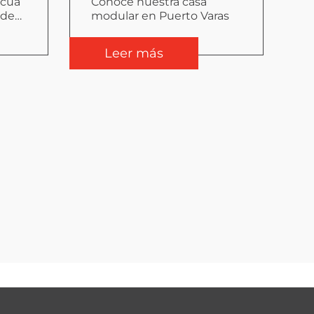
scua
Conoce nuestra casa
 de
modular en Puerto Varas
t
Leer más