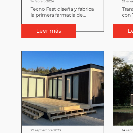
14 febrero 2024
22 ene
Tecno Fast diseña y fabrica
Tran
la primera farmacia de
con 
Cochamó
Leer más
L
29 septiembre 2023
14 sep