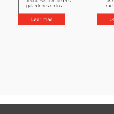
Tecno Fast recibe tres
Las 
galardones en los
que 
“Premios Oscar” 2023 de la
Exp
construcción modular
Leer más
L