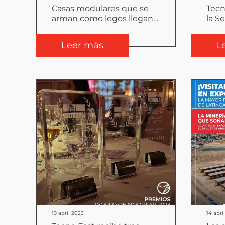
Casas modulares que se
Tecn
arman como legos llegan
la S
al siguiente nivel
202
Leer más
L
19 abril 2023
14 abri