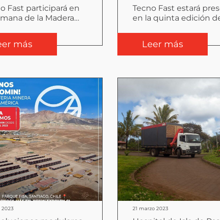
o Fast participará en
Tecno Fast estará pre
emana de la Madera
en la quinta edición d
3
Expo Mercado Públic
eer más
Leer más
l 2023
21 marzo 2023