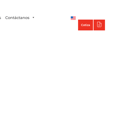
Tecno Panel
s
Contáctanos
Cotiza
encias y proyectos