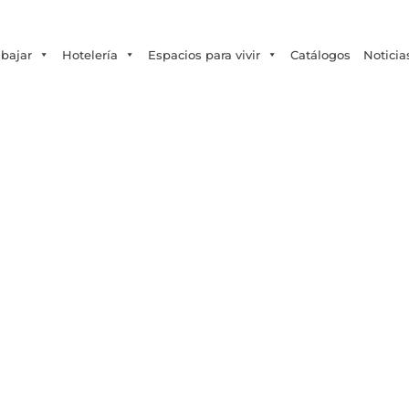
Tecno Fast Perú
Alco
Triumph
Balat
+56 2 27905000
+56 9 3469 5135
abajar
Hotelería
Espacios para vivir
Catálogos
Noticia
rucción modular: tend