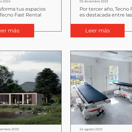
ro 2024
05 diciembre 2023
sforma tus espacios
Por tercer año, Tecno 
Tecno Fast Rental
es destacada entre las
Best Managed Compa
de Chile
eer más
Leer más
tiembre 2023
24 agosto 2023