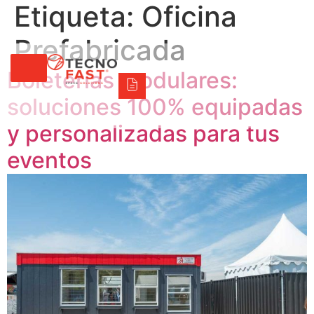
Etiqueta:
Oficina
Tecno Fast Perú
Alco
Triumph
Balat
Tecno Panel
Síguenos
+56 2 27905000
+56 9 3469 5135
Prefabricada
Boleterías modulares:
soluciones 100% equipadas
y personalizadas para tus
eventos